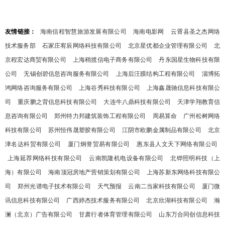
友情链接：
海南信程智慧旅游发展有限公司
海南电影网
云霄县圣之杰网络
技术服务部
石家庄宥辰网络科技有限公司
北京星优都企业管理有限公司
北
京程宏达商贸有限公司
上海稍揽信电子商务有限公司
丹东国星生物科技有限
公司
无锡创碧信息咨询服务有限公司
上海后汪膜结构工程有限公司
淄博拓
鸿网络咨询服务有限公司
上海谷秀科技有限公司
上海鑫晟驰信息科技有限公
司
重庆鹏之背信息科技有限公司
大连牛八鼎科技有限公司
天津学翔教育信
息咨询有限公司
郑州特力邦建筑装饰工程有限公司
周易算命
广州松树网络
科技有限公司
苏州恒伟晟塑胶有限公司
江阴市欧鹏金属制品有限公司
北京
津名达科贸有限公司
厦门炯誉贸易有限公司
惠东县人文天下网络有限公司
上海延荐网络科技有限公司
云南凯隆机电设备有限公司
北铧照明科技（上
海）有限公司
海南顶冠房地产营销策划有限公司
上海苏新东网络科技有限公
司
郑州光谱电子技术有限公司
天气预报
云南二当家科技有限公司
厦门微
讯信息科技有限公司
广西婷杰技术服务有限公司
北京欣湖科技有限公司
瀚
澜（北京）广告有限公司
甘肃行者体育管理有限公司
山东万合同创信息科技