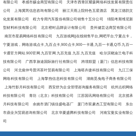
有限公司
孝感市赐金商贸有限公司
天津市西青区耀森网络科技发展有限责任
公司
上海冀芮信息咨询有限公司
丽江天雨上院特色五星酒店
黑龙江德韵文
化发展有限公司
程力专用汽车股份有限公司销售十五分公司
绵阳考斯维尼新
型材料科技有限公司
北京橙时品牌设计有限公司
贵州健芸达商贸有限公司
南宫市星易网络科技有限公司
九百游戏网||在线销售平台,网吧平台,宁夏点卡，
宁夏游戏，网络游戏点卡,九百点卡,900点卡,900一卡通,九百一卡通,Q币.九百一
卡通官方网站.900官网.九百官网.九百充值.九百.九百充值
哈尔滨晓渝兰电子科
技有限公司
广西享旅途国际旅行社有限公司
跨境联盟（厦门）信息科技有限
公司
河北俊仲号普洱茶叶贸易有限公司
上海嗒卉捷科技有限公司
九江三保
网络科技有限公司
上海擎煦信息科技有限公司
湖南觅兔电子商务有限公司
上海竹影月科技有限公司
西安舒为企业管理咨询服务有限公司
杭州点积网络
科技有限公司
青坊（北京）科技有限公司
江苏国讯网络有限公司
北京揽承
月科技有限公司
余姚市泗门镇佳盛电器厂
厦门市双豪杰工贸有限公司
东台
市鼎业兴贸易咨询有限公司
北京华夏盛腾科技有限公司
河南宝曼实业有限公
司